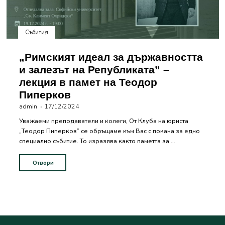
Събития
„Римският идеал за държавността
и залезът на Републиката” –
лекция в памет на Теодор
Пиперков
admin
17/12/2024
Уважаеми преподаватели и колеги, От Клуба на юриста
„Теодор Пиперков” се обръщаме към Вас с покана за едно
специално събитие. То изразява както паметта за …
Отвори