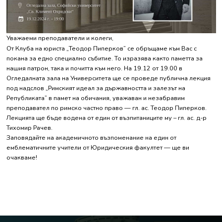
Уважаеми преподаватели и колеги,
От Клуба на юриста „Теодор Пиперков” се обръщаме към Вас с
покана за едно специално събитие. То изразява както паметта за
нашия патрон, така и почитта към него. На 19.12 от 19.00 в
Огледалната зала на Университета ще се проведе публична лекция
под надслов „Римският идеал за държавността и залезът на
Републиката” в памет на обичания, уважаван и незабравим
преподавател по римско частно право — гл. ас. Теодор Пиперков.
Лекцията ще бъде водена от един от възпитаниците му – гл. ас. д-р
Тихомир Рачев.
Заповядайте на академичното възпоменание на един от
емблематичните учители от Юридическия факултет — ще ви
очакваме!